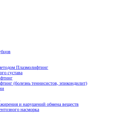
убцов
 методом Плазмолифтинг
ого сустава
ифтинг
фтинг (болезнь теннисистов, эпикондилит)
ии
а
 ожирения и нарушений обмена веществ
ентозного насморка