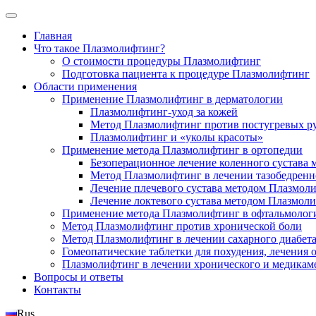
Главная
Что такое Плазмолифтинг?
О стоимости процедуры Плазмолифтинг
Подготовка пациента к процедуре Плазмолифтинг
Области применения
Применение Плазмолифтинг в дерматологии
Плазмолифтинг-уход за кожей
Метод Плазмолифтинг против постугревых р
Плазмолифтинг и «уколы красоты»
Применение метода Плазмолифтинг в ортопедии
Безоперационное лечение коленного сустава
Метод Плазмолифтинг в лечении тазобедренн
Лечение плечевого сустава методом Плазмол
Лечение локтевого сустава методом Плазмоли
Применение метода Плазмолифтинг в офтальмолог
Метод Плазмолифтинг против хронической боли
Метод Плазмолифтинг в лечении сахарного диабет
Гомеопатические таблетки для похудения, лечения
Плазмолифтинг в лечении хронического и медикам
Вопросы и ответы
Контакты
Rus